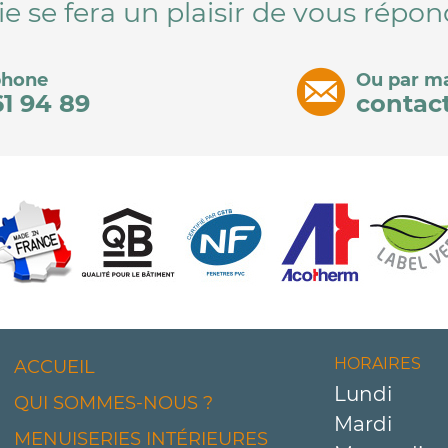
ie se fera un plaisir de vous répon
phone
Ou par ma
61 94 89
contac
HORAIRES
ACCUEIL
Lundi
QUI SOMMES-NOUS ?
Mardi
MENUISERIES INTÉRIEURES