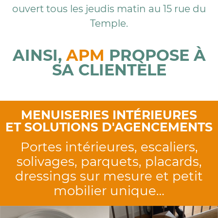
ouvert tous les jeudis matin au 15 rue du
Temple.
AINSI,
APM
PROPOSE À
SA CLIENTÈLE
MENUISERIES INTÉRIEURES
ET SOLUTIONS D'AGENCEMENTS
Portes intérieures, escaliers,
solivages, parquets, placards,
dressings sur mesure et petit
mobilier unique…