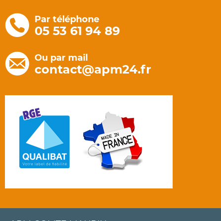
Par téléphone
05 53 61 94 89
Ou par mail
contact@apm24.fr