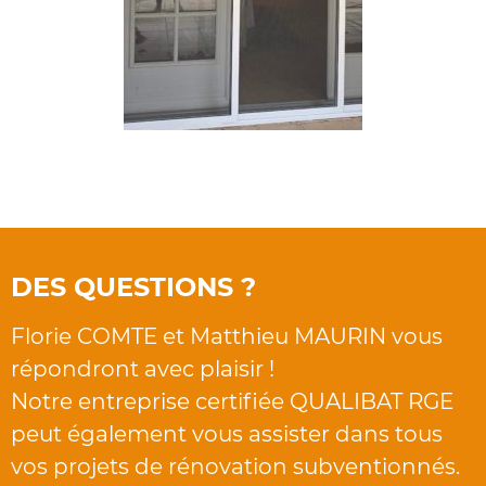
DES QUESTIONS ?
Florie COMTE et Matthieu MAURIN vous
répondront avec plaisir !
Notre entreprise certifiée QUALIBAT RGE
peut également vous assister dans tous
vos projets de rénovation subventionnés.