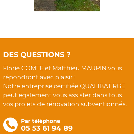
DES QUESTIONS ?
Florie COMTE et Matthieu MAURIN vous
répondront avec plaisir !
Notre entreprise certifiée QUALIBAT RGE
peut également vous assister dans tous
vos projets de rénovation subventionnés.
Par téléphone
05 53 61 94 89