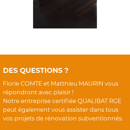
DES QUESTIONS ?
Florie COMTE et Matthieu MAURIN vous
répondront avec plaisir !
Notre entreprise certifiée QUALIBAT RGE
peut également vous assister dans tous
vos projets de rénovation subventionnés.