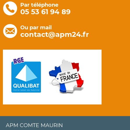
Par téléphone
05 53 61 94 89
Ou par mail
contact@apm24.fr
APM COMTE MAURIN